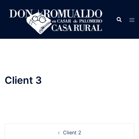
Saltar
al
contenido
Client 3
Navegación
Client 2
de